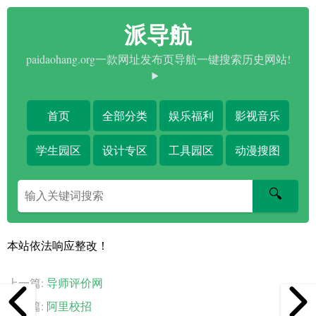
派导航
paidaohang.org一款网址发布页导航一键搜索历史网站!
首页
全部分类
娱乐福利
影视音乐
学生园区
设计专区
工具园区
动漫搜图
搜
🔍
索
关
键
本站依法响应整改！
字
上一篇:
导师评价网
下一篇:
阿里校招