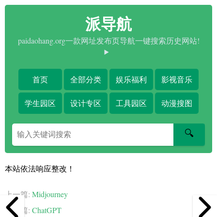
派导航
paidaohang.org一款网址发布页导航一键搜索历史网站!
首页
全部分类
娱乐福利
影视音乐
学生园区
设计专区
工具园区
动漫搜图
搜
🔍
索
关
键
本站依法响应整改！
字
上一篇:
Midjourney
下一篇:
ChatGPT