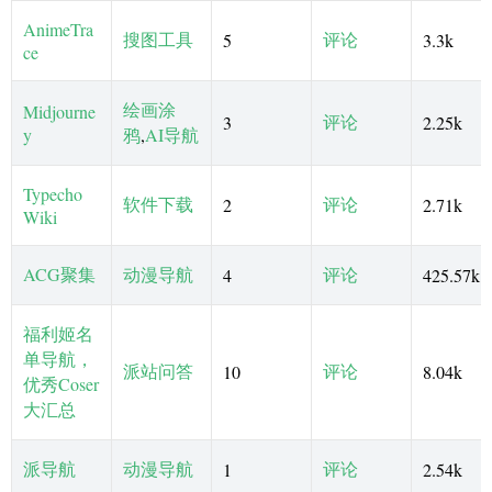
AnimeTra
搜图工具
评论
5
3.3k
ce
绘画涂
Midjourne
评论
3
2.25k
y
鸦
,
AI导航
Typecho
软件下载
评论
2
2.71k
Wiki
ACG聚集
动漫导航
评论
4
425.57k
福利姬名
单导航，
派站问答
评论
10
8.04k
优秀Coser
大汇总
派导航
动漫导航
评论
1
2.54k