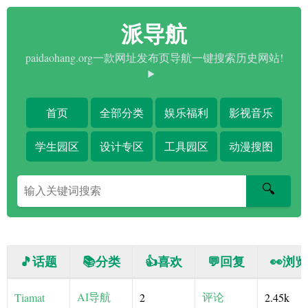
派导航
paidaohang.org一款网址发布页导航一键搜索历史网站!
首页
全部分类
娱乐福利
影视音乐
学生园区
设计专区
工具园区
动漫搜图
搜
🔍
索
关
键
字
🎵话题
📚分类
👍喜欢
💬回复
👀浏览
AI导航
评论
Tiamat
2
2.45k