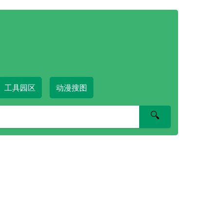
工具园区
动漫搜图
🔍