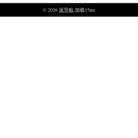
© 2026
派导航
.加载15ms