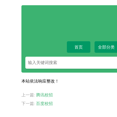
首页
全部分类
搜
索
关
键
本站依法响应整改！
字
上一篇:
腾讯校招
下一篇:
百度校招