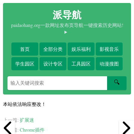
派导航
paidaohang.org一款网址发布页导航一键搜索历史网站!
首页
全部分类
娱乐福利
影视音乐
学生园区
设计专区
工具园区
动漫搜图
搜
🔍
索
关
键
本站依法响应整改！
字
上一篇:
扩展迷
下一篇:
Chrome插件