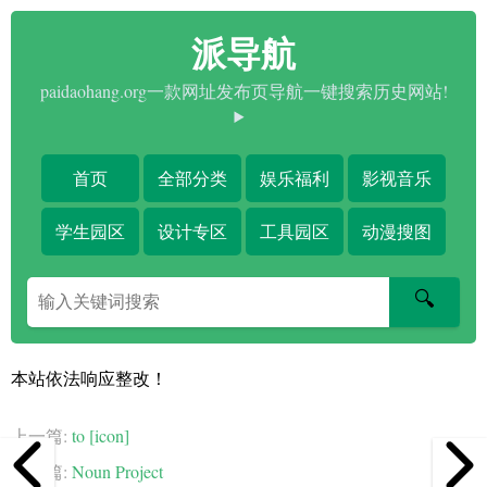
派导航
paidaohang.org一款网址发布页导航一键搜索历史网站!
首页
全部分类
娱乐福利
影视音乐
学生园区
设计专区
工具园区
动漫搜图
搜
🔍
索
关
键
本站依法响应整改！
字
上一篇:
to [icon]
下一篇:
Noun Project