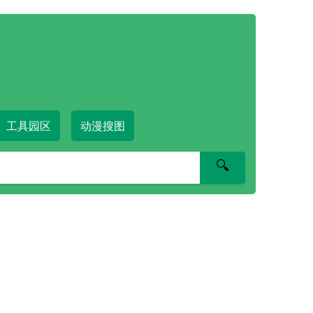
工具园区
动漫搜图
🔍