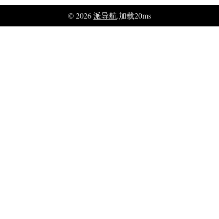
© 2026
派导航
.加载20ms