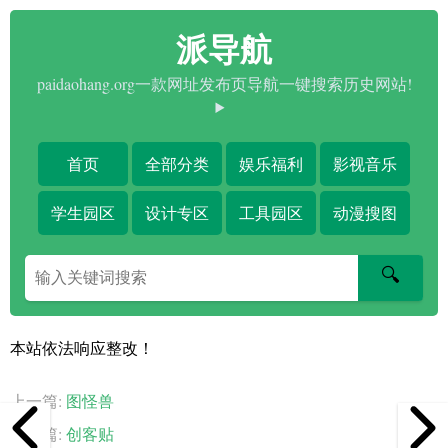
派导航
paidaohang.org一款网址发布页导航一键搜索历史网站!
首页
全部分类
娱乐福利
影视音乐
学生园区
设计专区
工具园区
动漫搜图
搜
🔍
索
关
键
本站依法响应整改！
字
上一篇:
图怪兽
下一篇:
创客贴