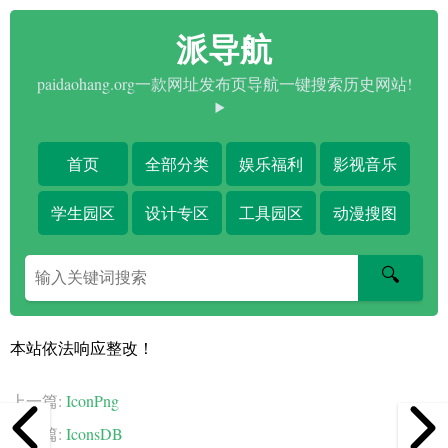
派导航
paidaohang.org一款网址发布页导航一键搜索历史网站!
首页
全部分类
娱乐福利
影视音乐
学生园区
设计专区
工具园区
动漫搜图
搜
🔍
索
关
键
本站依法响应整改！
字
上一篇:
IconPng
下一篇:
IconsDB