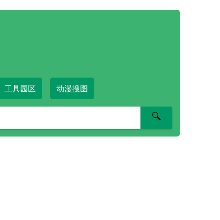
工具园区
动漫搜图
🔍