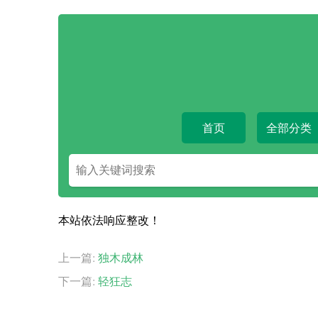
首页
全部分类
搜
索
关
键
本站依法响应整改！
字
上一篇:
独木成林
下一篇:
轻狂志