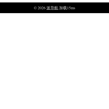
© 2026
派导航
.加载15ms