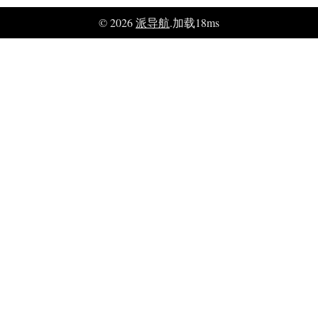
© 2026
派导航
.加载18ms