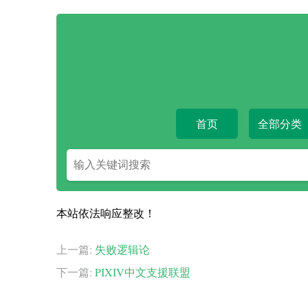
首页
全部分类
搜
索
关
键
本站依法响应整改！
字
上一篇:
失败逻辑论
下一篇:
PIXIV中文支援联盟