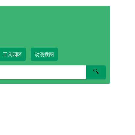
工具园区
动漫搜图
🔍