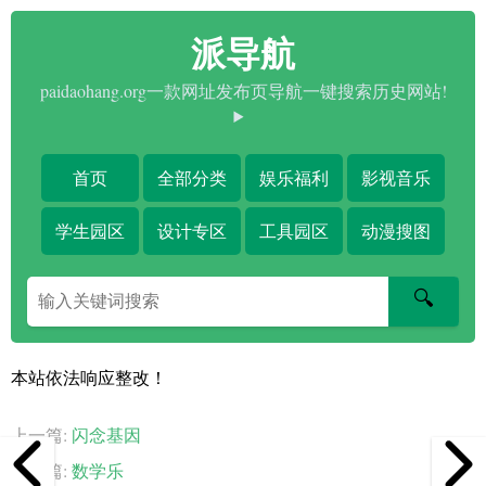
派导航
paidaohang.org一款网址发布页导航一键搜索历史网站!
首页
全部分类
娱乐福利
影视音乐
学生园区
设计专区
工具园区
动漫搜图
搜
🔍
索
关
键
本站依法响应整改！
字
上一篇:
闪念基因
下一篇:
数学乐