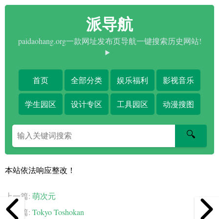
派导航
paidaohang.org一款网址发布页导航一键搜索历史网站!
首页
全部分类
娱乐福利
影视音乐
学生园区
设计专区
工具园区
动漫搜图
搜
🔍
索
关
键
本站依法响应整改！
字
上一篇:
萌次元
下一篇:
Tokyo Toshokan