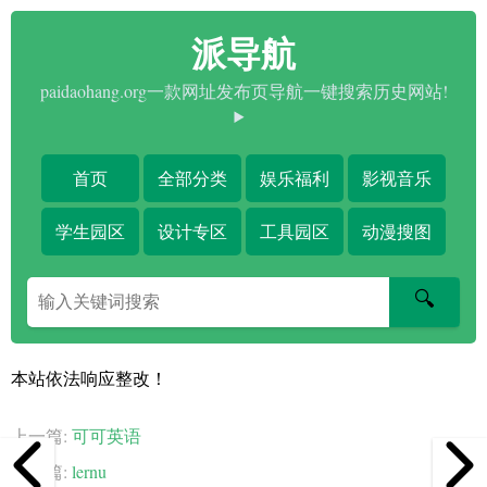
派导航
paidaohang.org一款网址发布页导航一键搜索历史网站!
首页
全部分类
娱乐福利
影视音乐
学生园区
设计专区
工具园区
动漫搜图
搜
🔍
索
关
键
本站依法响应整改！
字
上一篇:
可可英语
下一篇:
lernu