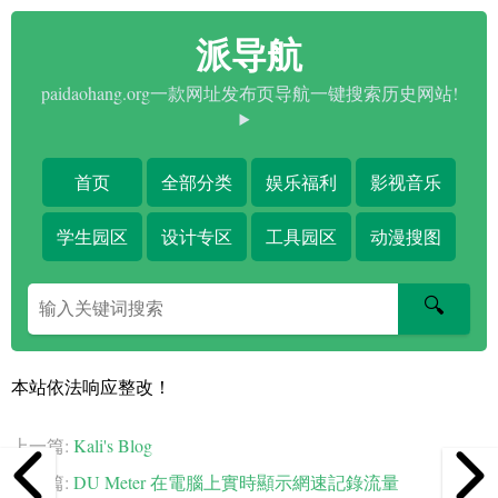
派导航
paidaohang.org一款网址发布页导航一键搜索历史网站!
首页
全部分类
娱乐福利
影视音乐
学生园区
设计专区
工具园区
动漫搜图
搜
🔍
索
关
键
本站依法响应整改！
字
上一篇:
Kali's Blog
下一篇:
DU Meter 在電腦上實時顯示網速記錄流量