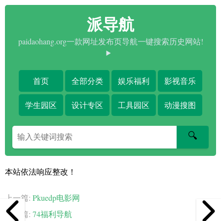
派导航
paidaohang.org一款网址发布页导航一键搜索历史网站!
首页
全部分类
娱乐福利
影视音乐
学生园区
设计专区
工具园区
动漫搜图
搜
🔍
索
关
键
本站依法响应整改！
字
上一篇:
Pkuedp电影网
下一篇:
74福利导航