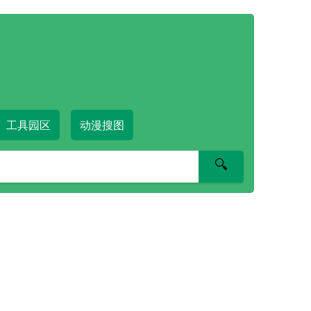
工具园区
动漫搜图
🔍