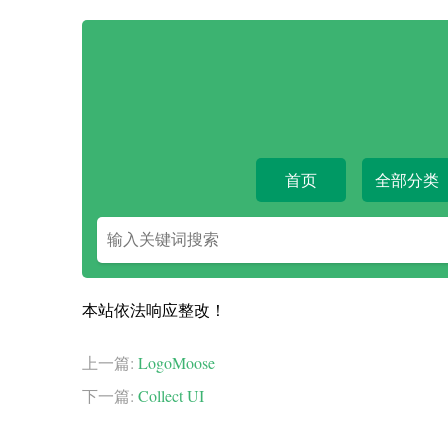
首页
全部分类
搜
索
关
键
本站依法响应整改！
字
上一篇:
LogoMoose
下一篇:
Collect UI