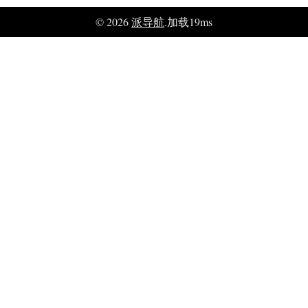
© 2026
派导航
.加载19ms