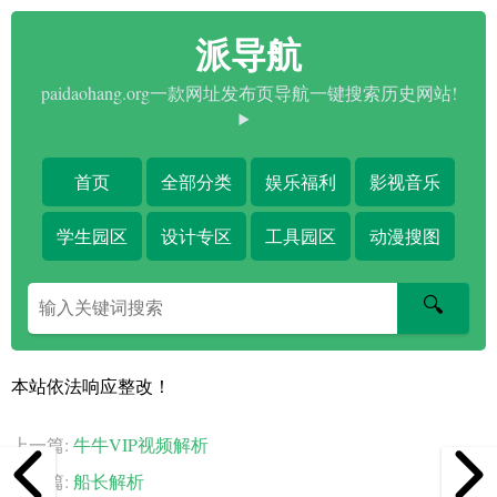
派导航
paidaohang.org一款网址发布页导航一键搜索历史网站!
首页
全部分类
娱乐福利
影视音乐
学生园区
设计专区
工具园区
动漫搜图
搜
🔍
索
关
键
本站依法响应整改！
字
上一篇:
牛牛VIP视频解析
下一篇:
船长解析