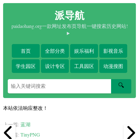
派导航
paidaohang.org一款网址发布页导航一键搜索历史网站!
首页
全部分类
娱乐福利
影视音乐
学生园区
设计专区
工具园区
动漫搜图
搜
🔍
索
关
键
本站依法响应整改！
字
上一篇:
蓝湖
下一篇:
TinyPNG