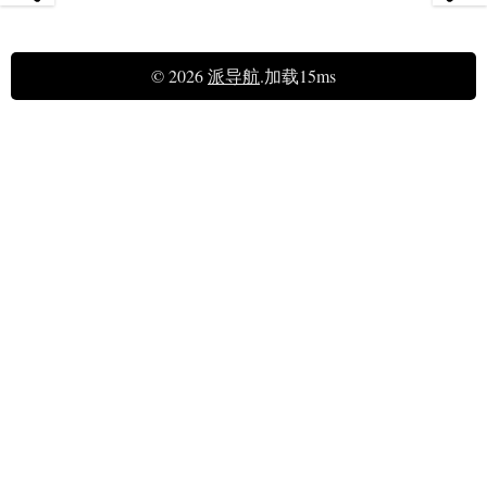
© 2026
派导航
.加载15ms