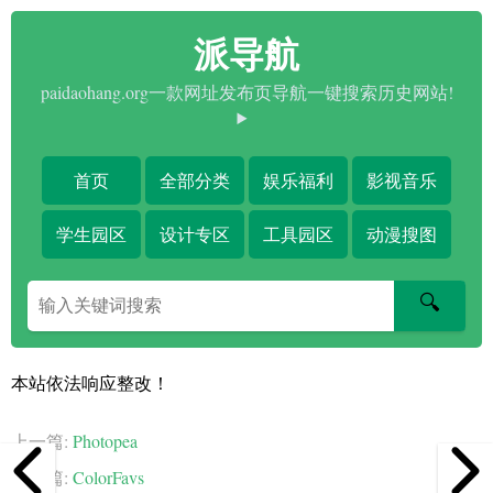
派导航
paidaohang.org一款网址发布页导航一键搜索历史网站!
首页
全部分类
娱乐福利
影视音乐
学生园区
设计专区
工具园区
动漫搜图
搜
🔍
索
关
键
本站依法响应整改！
字
上一篇:
Photopea
下一篇:
ColorFavs