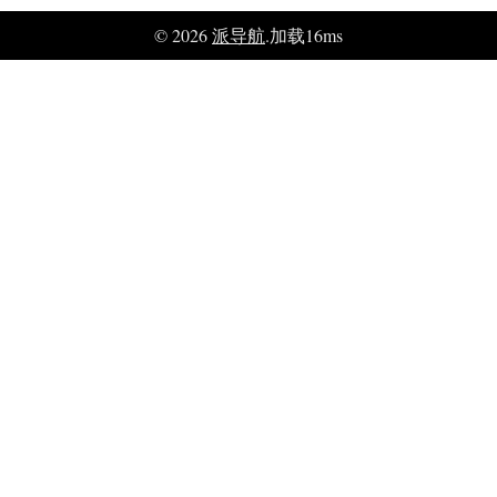
© 2026
派导航
.加载16ms