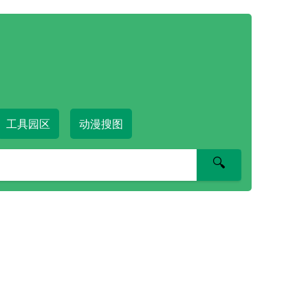
工具园区
动漫搜图
🔍