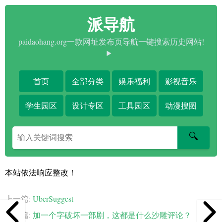
派导航
paidaohang.org一款网址发布页导航一键搜索历史网站!
首页
全部分类
娱乐福利
影视音乐
学生园区
设计专区
工具园区
动漫搜图
搜
🔍
索
关
键
本站依法响应整改！
字
上一篇:
UberSuggest
下一篇:
加一个字破坏一部剧，这都是什么沙雕评论？