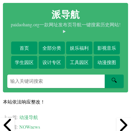
派导航
paidaohang.org一款网址发布页导航一键搜索历史网站!
首页
全部分类
娱乐福利
影视音乐
学生园区
设计专区
工具园区
动漫搜图
搜
🔍
索
关
键
本站依法响应整改！
字
上一篇:
动漫导航
下一篇:
NOWnews