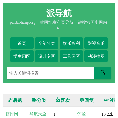
派导航
paidaohang.org一款网址发布页导航一键搜索历史网站!
首页
全部分类
娱乐福利
影视音乐
学生园区
设计专区
工具园区
动漫搜图
搜
🔍
索
关
键
字
🎵话题
📚分类
👍喜欢
💬回复
👀浏览
虾库网
导航大全
评论
1
10.22k