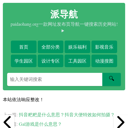
派导航
paidaohang.org一款网址发布页导航一键搜索历史网站!
首页
全部分类
娱乐福利
影视音乐
学生园区
设计专区
工具园区
动漫搜图
搜
🔍
索
关
键
本站依法响应整改！
字
上一篇:
抖音粑粑是什么意思？抖音大便特效如何拍摄？
下一篇:
Gal游戏是什么意思？