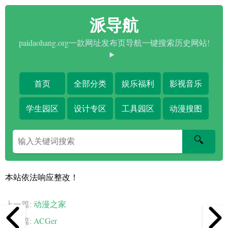
派导航
paidaohang.org一款网址发布页导航一键搜索历史网站!
首页
全部分类
娱乐福利
影视音乐
学生园区
设计专区
工具园区
动漫搜图
搜
🔍
索
关
键
本站依法响应整改！
字
上一篇:
动漫之家
下一篇:
ACGer