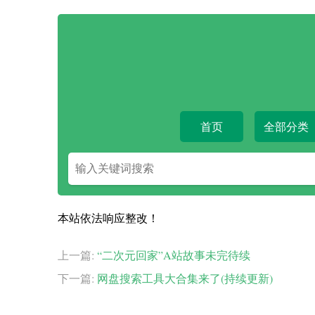
首页
全部分类
搜
索
关
键
本站依法响应整改！
字
上一篇:
“二次元回家”A站故事未完待续
下一篇:
网盘搜索工具大合集来了(持续更新)