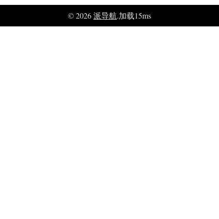
© 2026
派导航
.加载15ms