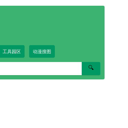
工具园区
动漫搜图
🔍