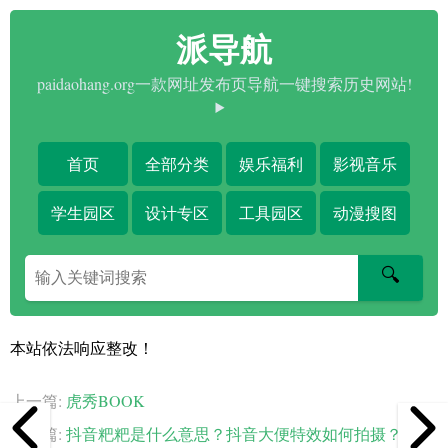
派导航
paidaohang.org一款网址发布页导航一键搜索历史网站!
首页
全部分类
娱乐福利
影视音乐
学生园区
设计专区
工具园区
动漫搜图
搜
🔍
索
关
键
本站依法响应整改！
字
上一篇:
虎秀BOOK
下一篇:
抖音粑粑是什么意思？抖音大便特效如何拍摄？