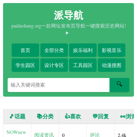
派导航
paidaohang.org一款网址发布页导航一键搜索历史网站!
首页
全部分类
娱乐福利
影视音乐
学生园区
设计专区
工具园区
动漫搜图
搜
🔍
索
关
键
字
🎵话题
📚分类
👍喜欢
💬回复
👀浏览
NOWnew
阅读资讯
评论
0
2.4k